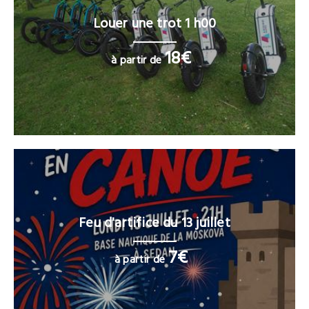
Louer une trot 1 h00
18€
à partir de
Feu d'artifice du 13 juillet
7€
à partir de