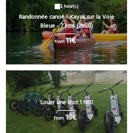
2 hour(s)
Randonnée canoë - Kayak sur la Voie
Bleue - 7 kms (2h00)
11€
from
Louer une trot 1 h00
18€
from