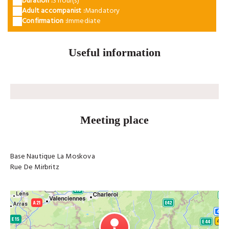
Duration :
3 hour(s)
Adult accompanist :
Mandatory
Confirmation :
Immediate
Useful information
Meeting place
Base Nautique La Moskova
Rue De Mirbritz