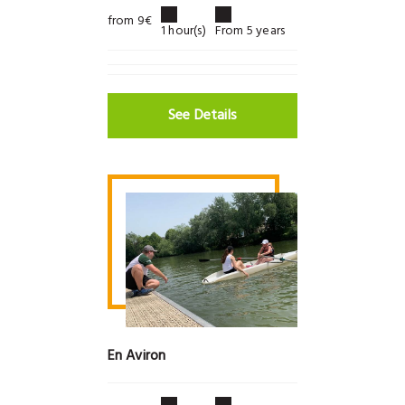
from 9€
1 hour(s)
From 5 years
See Details
En Aviron