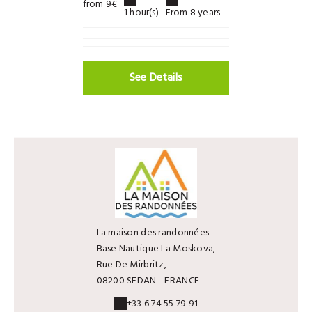
from 9€
1 hour(s)
From 8 years
See Details
La maison des randonnées
Base Nautique La Moskova,
Rue De Mirbritz,
08200 SEDAN - FRANCE
+33 6 74 55 79 91