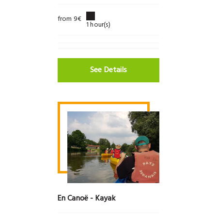
from 9€
1 hour(s)
See Details
En Canoë - Kayak