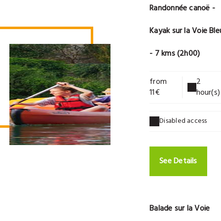
Randonnée canoë -
Kayak sur la Voie Ble
- 7 kms (2h00)
from
2
11€
hour(s)
Disabled access
See Details
Balade sur la Voie