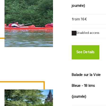
journée)
from 16€
Disabled access
See Details
Balade sur la Voie
Bleue - 18 kms
(journée)