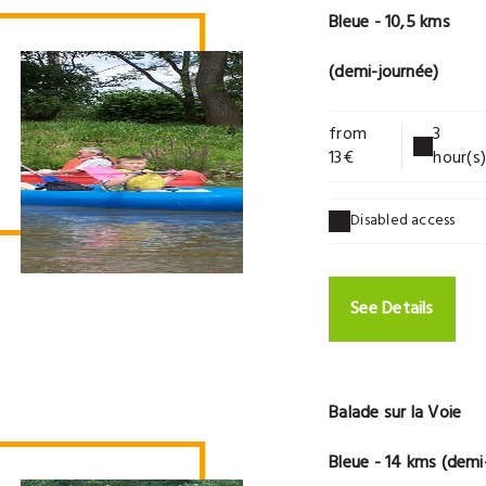
Bleue - 10,5 kms
(demi-journée)
from
3
13€
hour(s)
Disabled access
See Details
Balade sur la Voie
Bleue - 14 kms (demi