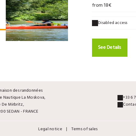
from 18€
Disabled access
See Details
maison des randonnées
e Nautique La Moskova,
+33 6 7
 De Mirbritz,
Contac
200 SEDAN - FRANCE
Legal notice
|
Terms of sales