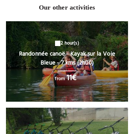
Our other activities
2 hour(s)
Randonnée canoë - Kayak sur la Voie
Bleue - 7 kms (2h00)
11€
from