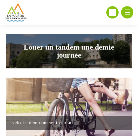
Louer un tandem une demie
journée
velo-tandem-comment-choisir