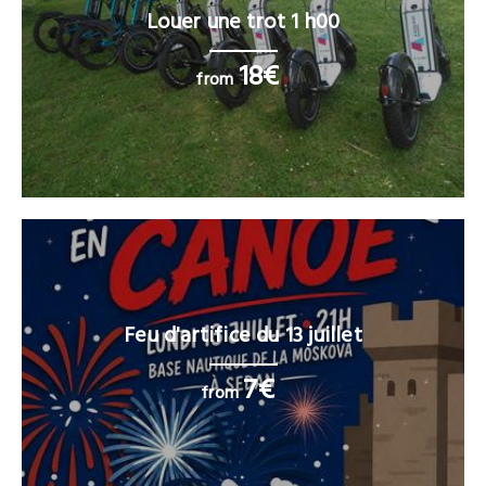
Louer une trot 1 h00
18€
from
Feu d'artifice du 13 juillet
7€
from