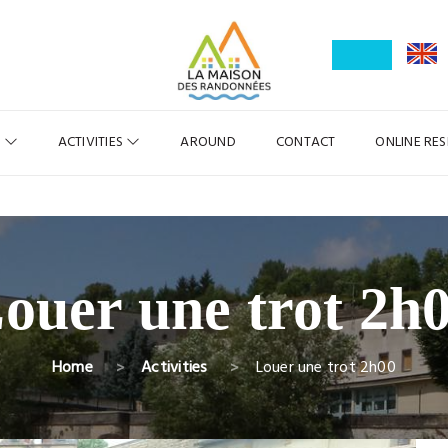
R
ACTIVITIES
AROUND
CONTACT
ONLINE RE
ouer une trot 2h
Home
Activities
Louer une trot 2h00