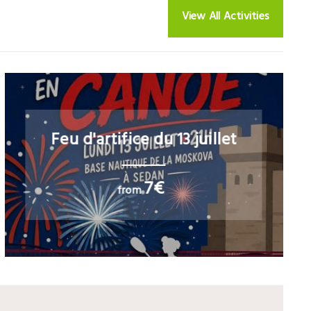
View All Activities
Feu d'artifice du 13 juillet
7€
from