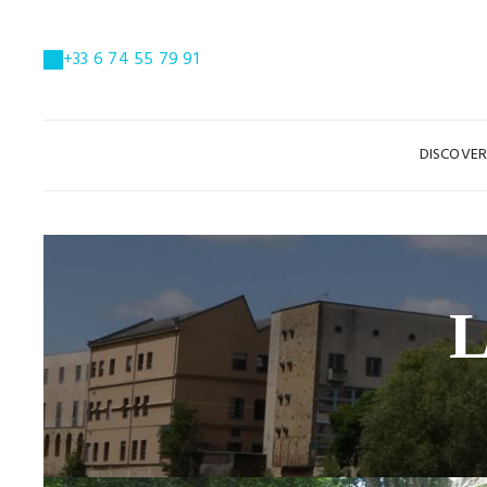
+33 6 74 55 79 91
DISCOVE
L