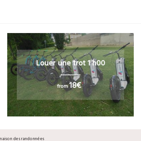
Louer une trot 1 h00
18€
from
maison des randonnées