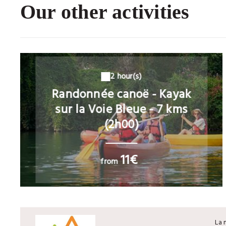
Our other activities
2 hour(s)
Randonnée canoë - Kayak
sur la Voie Bleue - 7 kms
(2h00)
11€
from
La 