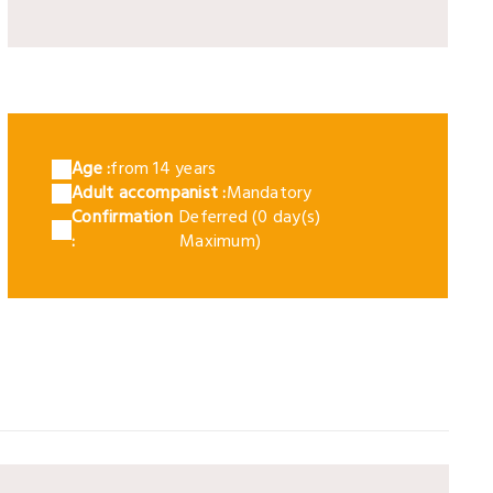
rot 3
Age :
from 14 years
Adult accompanist :
Mandatory
Confirmation
Deferred (0 day(s)
:
Maximum)