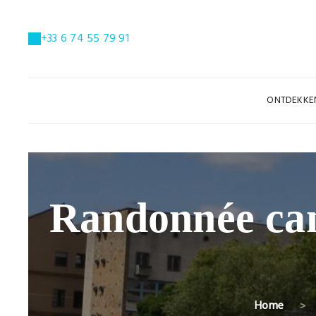
+33 6 74 55 79 91
ONTDEKK
Randonnée cano
Home