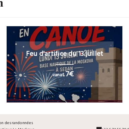
n
Feu d'artifice du 13 juillet
7€
vanaf
on des randonnées