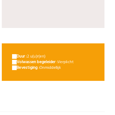
9723623945Z.1_20200602194409_000+GQSG3J50O.1-0
Duur :
2 u(u)r(en)
Volwassen begeleider :
Verplicht
Bevestiging :
Onmiddellijk