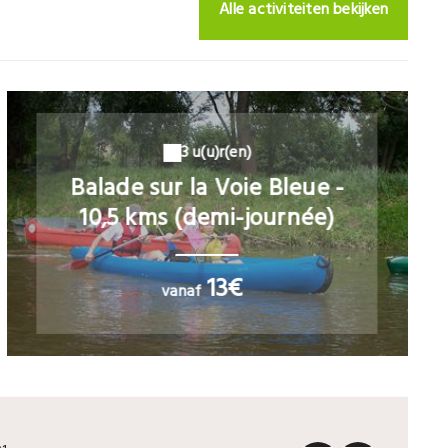
Alle activiteiten bekijken
3 u(u)r(en)
Balade sur la Voie Bleue -
10,5 kms (demi-journée)
13€
vanaf