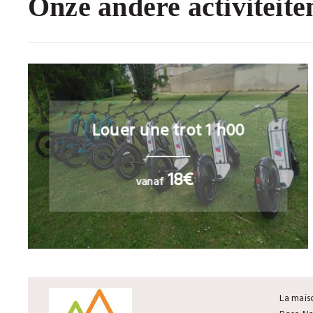
Onze andere activiteite
Louer une trot 1 h00
18€
vanaf
La mais