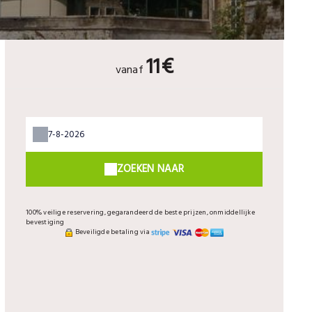
11€
vanaf
ZOEKEN NAAR
100% veilige reservering, gegarandeerd de beste prijzen, onmiddellijke
bevestiging
Beveiligde betaling via