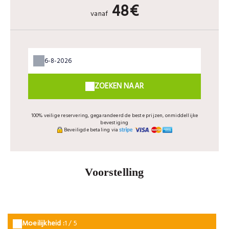
48€
vanaf
ZOEKEN NAAR
100% veilige reservering, gegarandeerd de beste prijzen, onmiddellijke
bevestiging
Beveiligde betaling via
Voorstelling
Moeilijkheid :
1 / 5