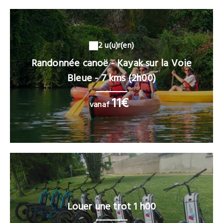
2 u(u)r(en)
Randonnée canoë - Kayak sur la Voie
Bleue - 7 kms (2h00)
11€
vanaf
Louer une trot 1 h00