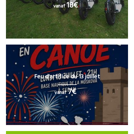
18€
vanaf
Feu d'artifice du 13 juillet
7€
vanaf