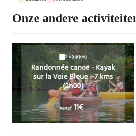
Onze andere activiteite
2 u(u)r(en)
Randonnée canoë - Kayak
sur la Voie Bleue - 7 kms
(2h00)
11€
vanaf