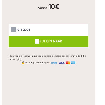
10€
vanaf
ZOEKEN NAAR
100% veilige reservering, gegarandeerd de beste prijzen, onmiddellijke
bevestiging
Beveiligde betaling via