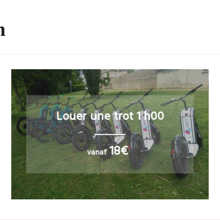
n
Louer une trot 1 h00
18€
vanaf