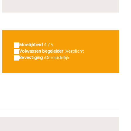
éléchargement
Moeilijkheid :
1 / 5
Volwassen begeleider :
Verplicht
Bevestiging :
Onmiddellijk