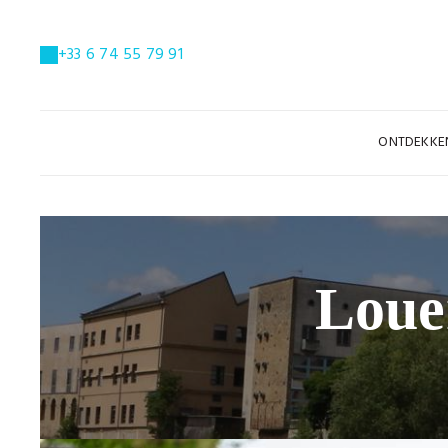
+33 6 74 55 79 91
ONTDEKK
Loue