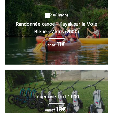
2 u(u)r(en)
Randonnée canoë - Kayak sur la Voie
Bleue - 7 kms (2h00)
11€
vanaf
Louer une trot 1 h00
18€
vanaf